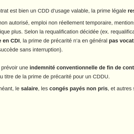
ontrat est bien un CDD d’usage valable, la prime légale
re
non autorisé, emploi non réellement temporaire, mentio
lique plus. Selon la requalification décidée (ex. requalifi
e en CDI
, la prime de précarité n’a en général
pas vocat
uccède sans interruption).
 prévoir une
indemnité conventionnelle de fin de cont
u titre de la prime de précarité pour un CDDU.
héant, le
salaire
, les
congés payés non pris
, et autre